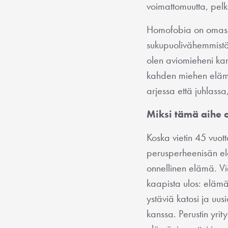
voimattomuutta, pelk
Homofobia on omassa 
sukupuolivähemmistöi
olen aviomieheni ka
kahden miehen elämää
arjessa että juhlassa
Miksi tämä aihe o
Koska vietin 45 vuot
perusperheenisän el
onnellinen elämä. Vie
kaapista ulos: elämä 
ystäviä katosi ja uus
kanssa. Perustin yri