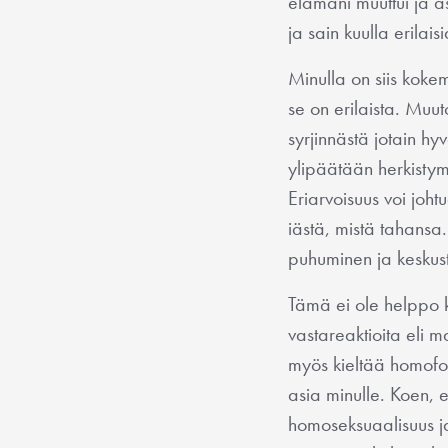
elämäni muuttui ja a
ja sain kuulla erilai
Minulla on siis koke
se on erilaista. Muut
syrjinnästä jotain hy
ylipäätään herkisty
Eriarvoisuus voi joh
iästä, mistä tahansa
puhuminen ja keskust
Tämä ei ole helppo ke
vastareaktioita eli 
myös kieltää homofob
asia minulle. Koen, 
homoseksuaalisuus ja