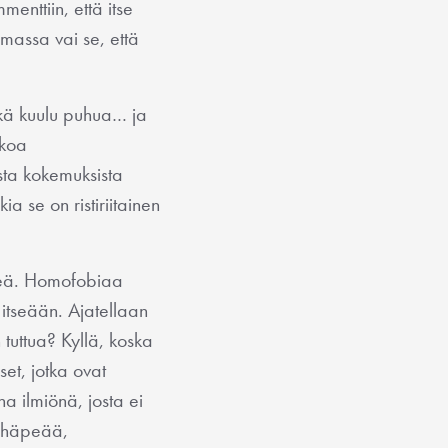
menttiin, että itse
massa vai se, että
eikä kuulu puhua… ja
lkoa
sta kokemuksista
ia se on ristiriitainen
äpeä. Homofobiaa
tseään. Ajatellaan
tuttua? Kyllä, koska
et, jotka ovat
a ilmiönä, josta ei
y häpeää,