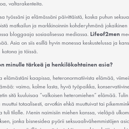
oa, valtarakenteita.
työssäni ja elämässäni päivittäistä, koska puhun seksuaa
stä matkailun ja markkinoinnin kohderyhmänä jokaikinen p
nssa bloggaaja sosiaalisessa mediassa.
Lifeof2men
med
. Asia on siis esillä hyvin monessa keskustelussa ja kan
, kotona ja töissä.
n minulle tärkeä ja henkilökohtainen asia?
ta elämästäni kaapissa, heteronormatiivista elämää, viimei
ämää: vaimo, kolme lasta, hyvä työpaikka, konservatiivin
tin sitä kuuluisaa “valkoisen heteromiehen” elämää. Tulin n
muuttui totaalisesti, arvotkin ehkä muuttuivat tai pikemminki
ia tuli tilalle. Menin naimisiin miehen kanssa, vieläpä ulk
tyksen, jonka bisnesidea pyörii seksuaalivähemmistöjen asi