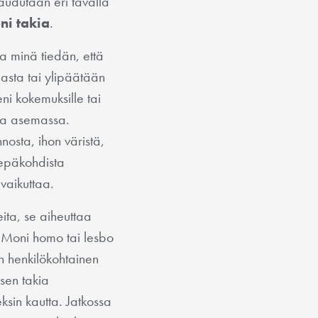
taudutaan eri tavalla
ni takia
.
a minä tiedän, että
iasta tai ylipäätään
ni kokemuksille tai
ssa asemassa.
nosta, ihon väristä,
 epäkohdista
vaikuttaa.
ita, se aiheuttaa
. Moni homo tai lesbo
n henkilökohtainen
sen takia
sin kautta. Jatkossa