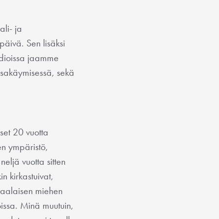
li- ja
äivä. Sen lisäksi
ioissa jaamme
ssakäymisessä, sekä
set 20 vuotta
en ympäristö,
eljä vuotta sitten
n kirkastuivat,
omaalaisen miehen
oissa. Minä muutuin,