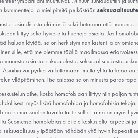
senteet ympärilläni muuttuivat. Minuun suhtauduttiin ja suh
sia kommentteja ja mielipiteitä pelkästään
seksuaalisuute
musta sosiaalisesta elämästä sekä heterona että homona. J
okseen liittyy sekä hyviä että huonoja asioita. Jos homofob
vää haluan löytää, se on herkistyminen lasteni ja aviomiehe
minen sille, että me olemme täällä maailmassa eriarvoise
tua monesta asiasta: sukupuolesta, seksuaalisuudesta, uskon
. Asioihin voi pyrkiä vaikuttamaan, mutta yhtä tärkeää on
elun ylläpitäminen. Itse asiassa se on minusta paras tapa 
skustelun aihe, koska homofobiaan liittyy niin paljon tunte
mahdollisesti myös lisää homofobiaa ja homofobisia tekoja
ian olemassaolon tavalla tai toisella. Tämä on myös hyvi
että Suomessa homofobiasta ei ole keskusteltu tarpeeksi ja 
 seksuaalisuus ylipäätään nähdään yhä hyvin kapeasti sek