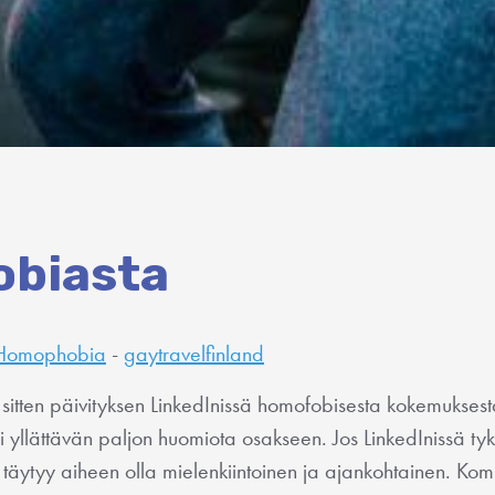
biasta
Homophobia
-
gaytravelfinland
koa sitten päivityksen LinkedInissä homofobisesta kokemukse
ai yllättävän paljon huomiota osakseen. Jos LinkedInissä ty
, täytyy aiheen olla mielenkiintoinen ja ajankohtainen. Kom