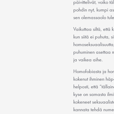
päivittelivät, voiko 
pohdin nyt, kumpi a
sen olemassaolo tule
Vaikuttaa siltä, että
kun siitä ei puhuta,
homoseksuaalisuutta
puhuminen asettaa muit
ja vaikea aihe.
Homofobiasta ja homo
kokenut ihminen häp
helposti, että “täll
kyse on samasta ilmiö
kokeneet seksuaalista
kannata tehdä numero