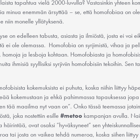
tällaista tapahtua vielä 2000-luvulla? Vastasinkin yhteen kom
sia minua enemmän ärsyttää – se, että homofobiaa on ole
e niin monelle yllätyksenä.
 kyse on edelleen tabusta, asiasta ja ilmiöstä, josta ei voi 
 sitä ei ole olemassa. Homofobia on syrjimistä, vihaa ja pe
, homoja ja lesboja kohtaan. Homofobiasta ja homofobisi
a ihmisiä syyllisiksi syrjiviin homofobisiin tekoihin. Sen tak
fobisista kokemuksista ei puhuta, koska niihin liittyy h
eää kokemustaan ja ehkä pahimmassa tapauksessa jopa i
ainen tää maailma nyt vaan on”. Onko tässä teemassa jotain 
stä, joka nostettiin esille
#metoo
kampanjan avulla. Nais
 häirintää, ovat osaksi ”hyväksyneet” sen yhteiskunnallisen
a tai josta on vaikea tehdä numeroa, koska siihen liitty